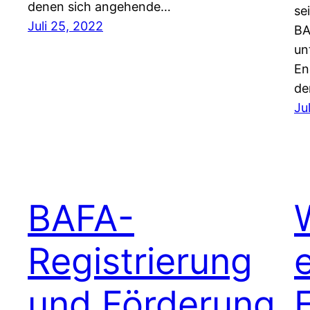
denen sich angehende…
se
Juli 25, 2022
BA
un
En
d
Ju
BAFA-
Registrierung
und Förderung