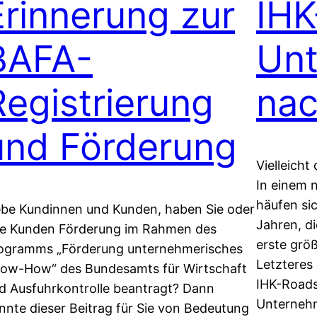
Erinnerung zur
IH
BAFA-
Un
Registrierung
nac
und Förderung
Vielleicht
In einem 
häufen si
ebe Kundinnen und Kunden, haben Sie oder
Jahren, d
re Kunden Förderung im Rahmen des
erste größ
ogramms „Förderung unternehmerisches
Letzteres
ow-How“ des Bundesamts für Wirtschaft
IHK-Road
d Ausfuhrkontrolle beantragt? Dann
Unternehm
nnte dieser Beitrag für Sie von Bedeutung